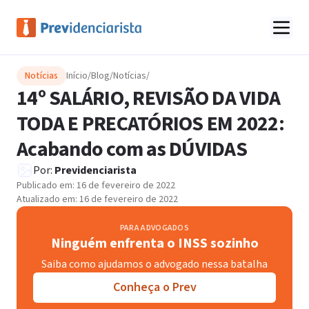
Notícias
Início
/
Blog
/
Notícias
/
14º SALÁRIO, REVISÃO DA VIDA
TODA E PRECATÓRIOS EM 2022:
Acabando com as DÚVIDAS
Por:
Previdenciarista
Publicado em:
16 de fevereiro de 2022
Atualizado em:
16 de fevereiro de 2022
PARA ADVOGADOS
Ninguém enfrenta o INSS sozinho
Saiba como ajudamos o advogado nessa batalha
Conheça o Prev