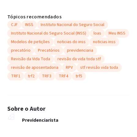
Tópicos recomendados
CJF
INSS
Instituto Nacional do Seguro Social
Instituto Nacional do Seguro Social (INSS)
loas
Meu INSS
Modelos de petições
noticias do inss
noticias inss
precatório
Precatórios
previdenciaria
Revisão da Vida Toda
revisão da vida toda stf
revisão de aposentadoria
RPV
stf revisão vida toda
TRF1
trf2
TRF3
TRF4
trf5
Sobre o Autor
Previdenciarista