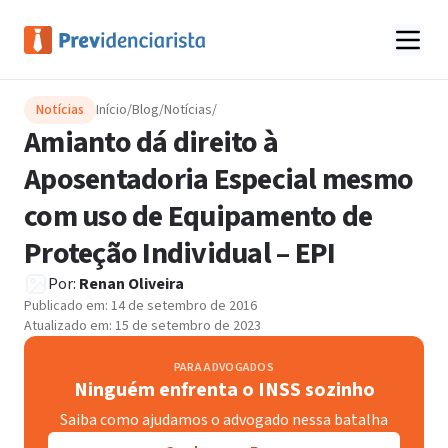
Notícias
Início
/
Blog
/
Notícias
/
Amianto dá direito à
Aposentadoria Especial mesmo
com uso de Equipamento de
Proteção Individual – EPI
Por:
Renan Oliveira
Publicado em:
14 de setembro de 2016
Atualizado em:
15 de setembro de 2023
PARA ADVOGADOS
Ninguém enfrenta o INSS sozinho
Saiba como ajudamos o advogado nessa batalha