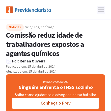
Notícias
Início
/
Blog
/
Notícias
/
Comissão reduz idade de
trabalhadores expostos a
agentes químicos
Por:
Renan Oliveira
Publicado em:
15 de abril de 2024
Atualizado em:
15 de abril de 2024
PARA ADVOGADOS
Ninguém enfrenta o INSS sozinho
Saiba como ajudamos o advogado nessa batalha
Conheça o Prev