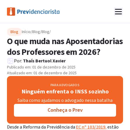
Blog
Início
/
Blog
/
Blog
/
O que muda nas Aposentadorias
dos Professores em 2026?
Por:
Thaís Bertuol Xavier
Publicado em:
01 de dezembro de 2025
Atualizado em:
01 de dezembro de 2025
PARA ADVOGADOS
Ninguém enfrenta o INSS sozinho
Saiba como ajudamos o advogado nessa batalha
Conheça o Prev
Desde a Reforma da Previdência da
EC nº 103/2019,
estão