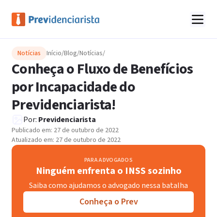
Notícias
Início
/
Blog
/
Notícias
/
Conheça o Fluxo de Benefícios
por Incapacidade do
Previdenciarista!
Por:
Previdenciarista
Publicado em:
27 de outubro de 2022
Atualizado em:
27 de outubro de 2022
PARA ADVOGADOS
Ninguém enfrenta o INSS sozinho
Saiba como ajudamos o advogado nessa batalha
Conheça o Prev