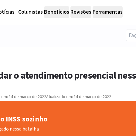
tícias
Colunistas
Benefícios
Revisões
Ferramentas
dar o atendimento presencial nes
o em:
14 de março de 2022
Atualizado em:
14 de março de 2022
o INSS sozinho
gado nessa batalha