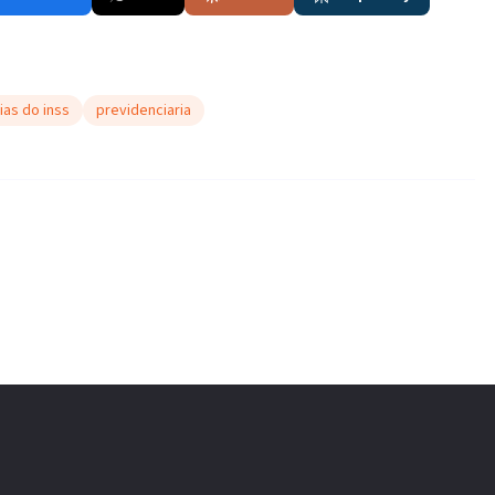
ias do inss
previdenciaria