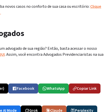
a novos casos no conforto de sua casa ou escritório:
Clique
S
vogados
 um advogado de sua região? Então, basta acessar o nosso
QUI
. Assim, você encontra Advogados Previdenciaristas na sua
er)
Facebook
WhatsApp
Copiar Link
e AI Mode
Grok
Claude
Perplexity