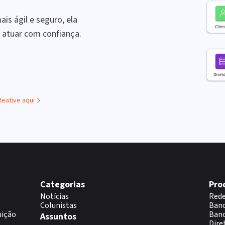
is ágil e seguro, ela
a atuar com confiança.
Reative aqui
Categorias
Pro
Notícias
Rede
Colunistas
Banc
uição
Banc
Assuntos
Dire