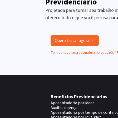
Previdenciário
Projetada para tornar seu trabalho ma
oferece tudo o que você precisa par
Quero testar agora!
Tem ou teve uma assinatura no passado?
Benefícios Previdenciários
Aposentadoria por idade
Auxilio-doença
Aposentadoria por tempo de contrib
Aposentadoria por invalidez