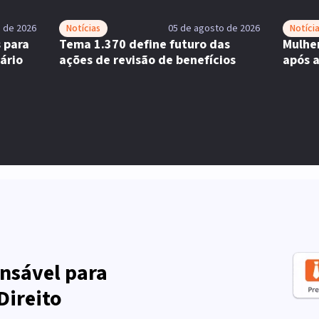
 de 2026
Notícias
05 de agosto de 2026
Notíci
 para
Tema 1.370 define futuro das
Mulhe
ário
ações de revisão de benefícios
após 
nsável para
Direito