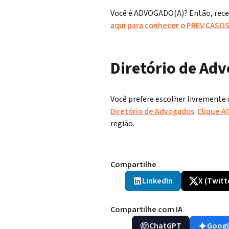
Você é ADVOGADO(A)? Então, receb
aqui para conhecer o PREV CASO
Diretório de Ad
Você prefere escolher livremente
Diretório de Advogados
.
Clique A
região.
Compartilhe
LinkedIn
X (Twitt
Compartilhe com IA
ChatGPT
Googl