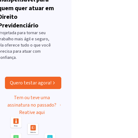
quem quer atuar em
Direito
Previdenciário
Projetada para tornar seu
rabalho mais ágil e seguro,
ela oferece tudo o que você
precisa para atuar com
onfiança.
Quero testar agora!
Tem ou teve uma
assinatura no passado?
Reative aqui