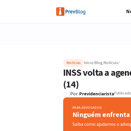
No
Notícias
Início
/
Blog
/
Notícias
/
INSS volta a agen
(14)
Publicad
Por:
Previdenciarista
PARA ADVOGADOS
Ninguém enfrenta 
Saiba como ajudamos o advo