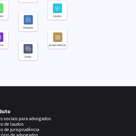
duto
s sociais para advogados
o de laudos
o de jurisprudência
tório de advogados