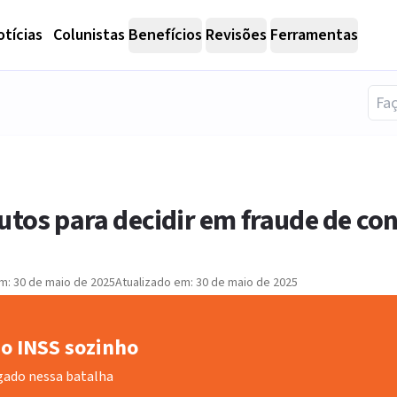
tícias
Colunistas
Benefícios
Revisões
Ferramentas
utos para decidir em fraude de co
em:
30 de maio de 2025
Atualizado em:
30 de maio de 2025
o INSS sozinho
gado nessa batalha