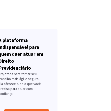
A plataforma
indispensável para
quem quer atuar em
Direito
Previdenciário
Projetada para tornar seu
rabalho mais ágil e seguro,
ela oferece tudo o que você
precisa para atuar com
onfiança.