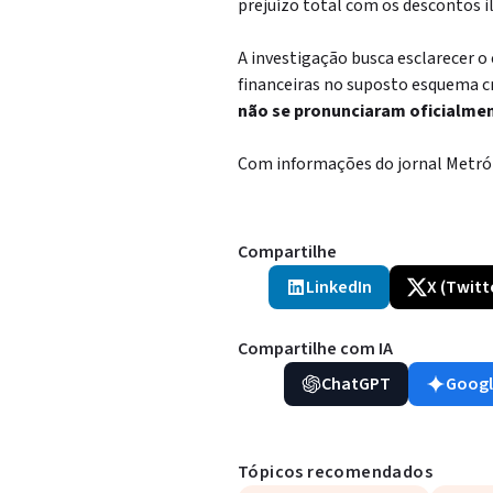
prejuízo total com os descontos i
A investigação busca esclarecer o
financeiras no suposto esquema c
não se pronunciaram oficialmen
Com informações do jornal Metró
Compartilhe
LinkedIn
X (Twitt
Compartilhe com IA
ChatGPT
Googl
Tópicos recomendados