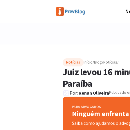
No
Notícias
Início
/
Blog
/
Notícias
/
Juiz levou 16 min
Paraíba
Publicado 
Por:
Renan Oliveira
PARA ADVOGADOS
Ninguém enfrenta 
Saiba como ajudamos o advo