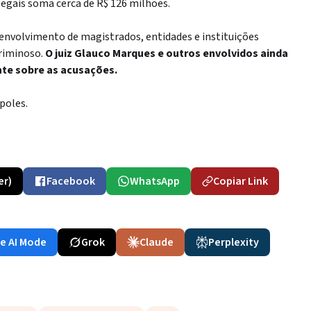
legais soma cerca de R$ 126 milhões.
 envolvimento de magistrados, entidades e instituições
riminoso.
O juiz Glauco Marques e outros envolvidos ainda
te sobre as acusações.
poles.
er)
Facebook
WhatsApp
Copiar Link
e AI Mode
Grok
Claude
Perplexity