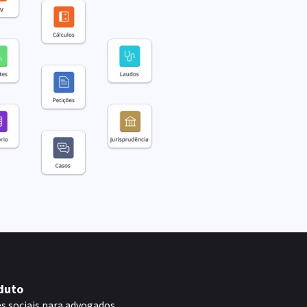
duto
s sociais para advogados