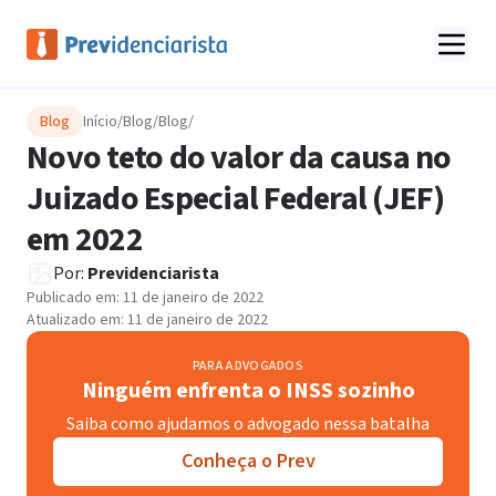
Blog
Início
/
Blog
/
Blog
/
Novo teto do valor da causa no
Juizado Especial Federal (JEF)
em 2022
Por:
Previdenciarista
Publicado em:
11 de janeiro de 2022
Atualizado em:
11 de janeiro de 2022
PARA ADVOGADOS
Ninguém enfrenta o INSS sozinho
Saiba como ajudamos o advogado nessa batalha
Conheça o Prev