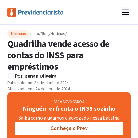
Notícias
Início
/
Blog
/
Notícias
/
Quadrilha vende acesso de
contas do INSS para
empréstimos
Por:
Renan Oliveira
Publicado em:
24 de abril de 2024
Atualizado em:
24 de abril de 2024
PARA ADVOGADOS
Ninguém enfrenta o INSS sozinho
Saiba como ajudamos o advogado nessa batalha
Conheça o Prev