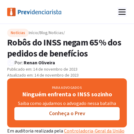
Notícias
Início
/
Blog
/
Notícias
/
Robôs do INSS negam 65% dos
pedidos de benefícios
Por:
Renan Oliveira
Publicado em:
14 de novembro de 2023
Atualizado em:
14 de novembro de 2023
PARA ADVOGADOS
Ninguém enfrenta o INSS sozinho
Saiba como ajudamos o advogado nessa batalha
Conheça o Prev
Em auditoria realizada pela
Controladoria-Geral da União