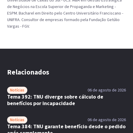
Universidade de Caxias do Sul - UCS. MBA em Gestão Estratégica
de Negócios na Escola Superior de Propaganda e Marketing -
ESPM. Bacharel em Direito pelo Centro Universitário Franciscano -
UNIFRA. Consultor de empresas formado pela Fundação Getúlio
Vargas - FGV.
Relacionados
Notícias
06 de agosto de 2026
Tema 392: TNU diverge sobre cálculo de
benefícios por incapacidade
Notícias
06 de agosto de 2026
Tema 384: TNU garante benefício desde o pedido