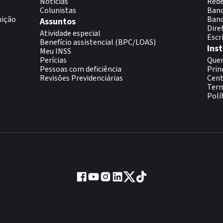
Notícias
Rede
Colunistas
Banc
uição
Banc
Assuntos
Dire
Atividade especial
Escr
Benefício assistencial (BPC/LOAS)
Inst
Meu INSS
Perícias
Que
Pessoas com deficiência
Prin
Revisões Previdenciárias
Cent
Term
Polí