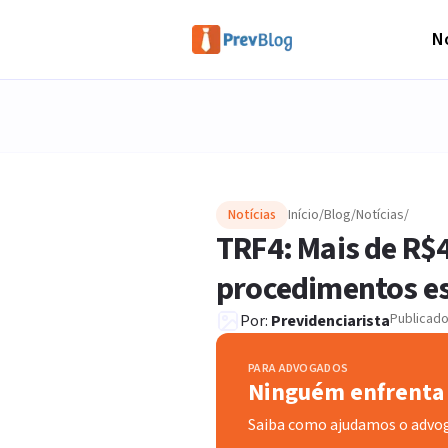
No
Notícias
Início
/
Blog
/
Notícias
/
TRF4: Mais de R$
procedimentos es
Publicad
Por:
Previdenciarista
PARA ADVOGADOS
Ninguém enfrenta 
Saiba como ajudamos o advo