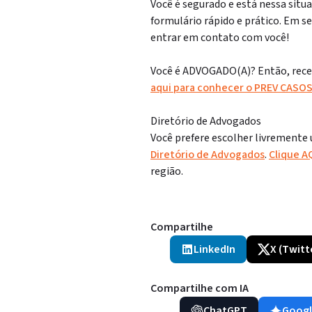
Você é segurado e está nessa situ
formulário rápido e prático. Em s
entrar em contato com você!
Você é ADVOGADO(A)? Então, receb
aqui para conhecer o PREV CASO
Diretório de Advogados
Você prefere escolher livremente
Diretório de Advogados
.
Clique A
região.
Compartilhe
LinkedIn
X (Twitt
Compartilhe com IA
ChatGPT
Googl