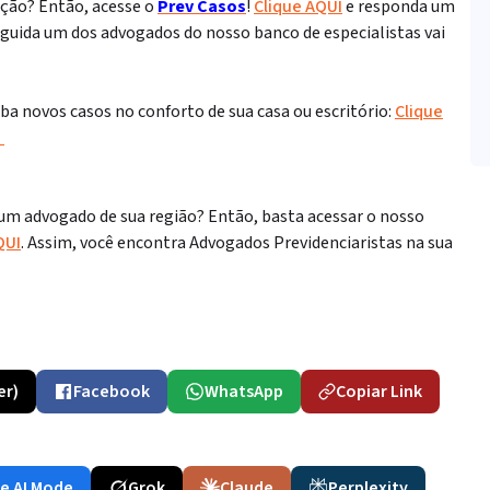
ação? Então, acesse o
Prev Casos
!
Clique AQUI
e responda um
eguida um dos advogados do nosso banco de especialistas vai
a novos casos no conforto de sua casa ou escritório:
Clique
S
 um advogado de sua região? Então, basta acessar o nosso
QUI
. Assim, você encontra Advogados Previdenciaristas na sua
er)
Facebook
WhatsApp
Copiar Link
e AI Mode
Grok
Claude
Perplexity