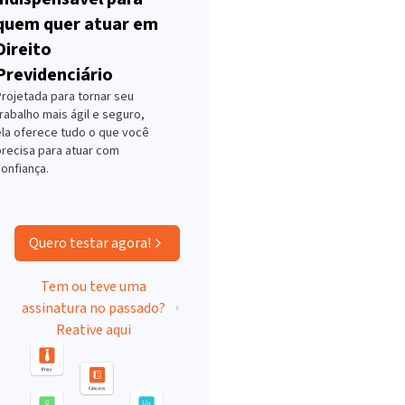
quem quer atuar em
Direito
Previdenciário
Projetada para tornar seu
rabalho mais ágil e seguro,
ela oferece tudo o que você
precisa para atuar com
onfiança.
Quero testar agora!
Tem ou teve uma
assinatura no passado?
Reative aqui