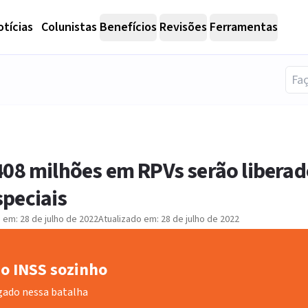
tícias
Colunistas
Benefícios
Revisões
Ferramentas
408 milhões em RPVs serão libera
peciais
o em:
28 de julho de 2022
Atualizado em:
28 de julho de 2022
o INSS sozinho
gado nessa batalha