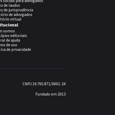
s sociais para advogados
o de laudos
o de jurisprudência
tório de advogados
itório virtual
itucional
m somos
cípios editoriais
ral de ajuda
os de uso
tica de privacidade
CNPJ 19.765.871/0001-24
Fundado em 2013