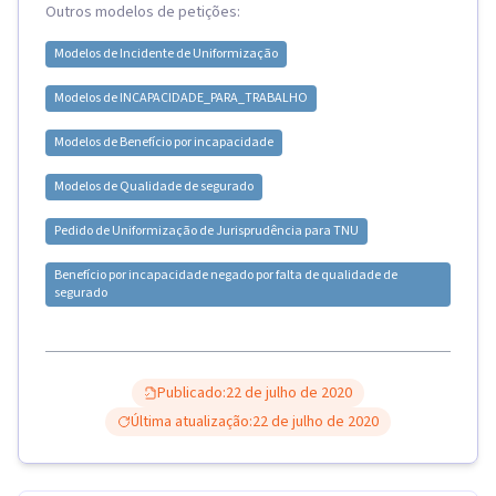
Outros modelos de petições:
Modelos de
Incidente de Uniformização
Modelos de
INCAPACIDADE_PARA_TRABALHO
Modelos de
Benefício por incapacidade
Modelos de
Qualidade de segurado
Pedido de Uniformização de Jurisprudência para TNU
Benefício por incapacidade negado por falta de qualidade de
segurado
Publicado:
22 de julho de 2020
Última atualização:
22 de julho de 2020