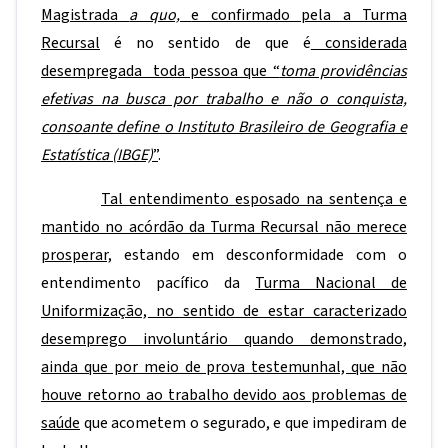
Magistrada
a quo,
e confirmado pela a Turma
Recursal
é no sentido de que é
considerada
desempregada toda pessoa que “
toma providências
efetivas na busca por trabalho e não o conquista,
consoante define o Instituto Brasileiro de Geografia e
Estatística (IBGE)
”
.
Tal entendimento esposado na sentença e
mantido no acórdão da Turma Recursal não merece
prosperar,
estando em desconformidade com o
entendimento pacífico da
Turma Nacional de
Uniformização, no sentido de estar caracterizado
desemprego involuntário quando demonstrado,
ainda que por meio de prova testemunhal, que não
houve retorno ao trabalho devido aos problemas de
saúde
que acometem o segurado, e que impediram de