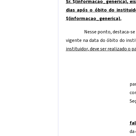
Sr.
${informacao_generica}
, e
dias após o óbito do institui
${informacao_generica}
.
Nesse ponto, destaca-se q
vigente na data do óbito do inst
instituidor, deve ser realizado o
par
co
Seç
fa
da 