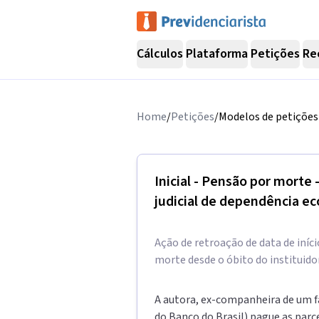
Cálculos
Plataforma
Petições
Re
Home
/
Petições
/
Modelos de petições 
Inicial - Pensão por morte
judicial de dependência e
Ação de retroação de data de iníc
morte desde o óbito do instituidor
A autora, ex-companheira de um fa
do Banco do Brasil) pague as parce