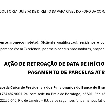
DOUTOR(A) JUIZ(A) DE DIREITO DA VARA CÍVEL DO FORO DA CO
liente_nomecompleto}
,
${cliente_qualificacao}
, residente e d
perante Vossa Excelência, por meio de seus procuradores, propor:
AÇÃO DE RETROAÇÃO DE DATA DE INÍCIO 
PAGAMENTO DE PARCELAS AT
ace da
Caixa de Previdência dos Funcionários do Banco do Bras
3.754.482/0001-24, com sede na Praia de Botafogo, nº 501, 3º e 4
22250-040, Rio de Janeiro – RJ, pelos seguintes fundamentos fático