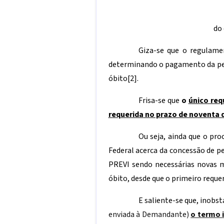
do 
Giza-se que o regulame
determinando o pagamento da pens
óbito
[2]
.
Frisa-se que
o
único req
requerida
no prazo de noventa 
Ou seja, ainda que o pr
Federal acerca da concessão de pe
PREVI sendo necessárias novas me
óbito, desde que o primeiro requer
E saliente-se que, inobs
enviada à Demandante)
o termo 