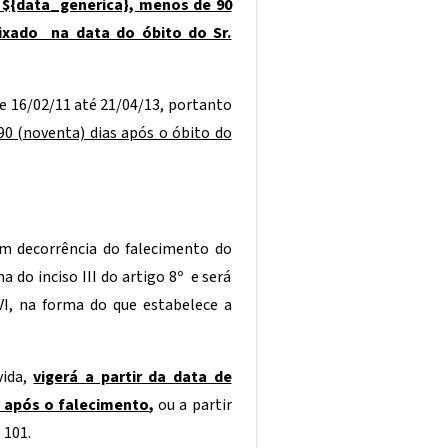
m
${data_generica}
, menos de 90
fixado na data do óbito do Sr.
de 16/02/11 até 21/04/13, portanto
90 (noventa) dias após o óbito do
em decorrência do falecimento do
a do inciso III do artigo 8º e será
VI, na forma do que estabelece a
vida,
vigerá a partir da data de
s após o falecimento
,
ou a partir
 101.