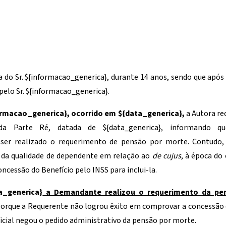
 do Sr.
${informacao_generica}
, durante 14 anos, sendo que apó
elo Sr.
${informacao_generica}
.
ormacao_generica}
, ocorrido em
${data_generica}
,
a Autora re
s da Parte Ré, datada de
${data_generica}
, informando q
 ser realizado o requerimento de pensão por morte. Contudo, 
 da qualidade de dependente em relação ao
de cujus
, à época do
oncessão do Benefício pelo INSS para inclui-la.
a_generica}
a Demandante realizou o requerimento da pen
 porque a Requerente não logrou êxito em comprovar a concessão
Oficial negou o pedido administrativo da pensão por morte.