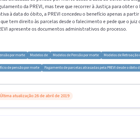
egulamento da PREVI, mas teve que recorrer à Justiça para obter o 
tiva à data do óbito, a PREVI concedeu o benefício apenas a parti
ue tem direito às parcelas desde o falecimento e pede que o jui
PREVI apresente os documentos administrativos do processo.
ensão por morte
Modelos de
Modelos de
Pensão por morte
Modelos de
Retroação d
fício de pensão por morte
Pagamento de parcelas atrasadas pela PREVI desde o óbito do
Última atualização:
26 de abril de 2019