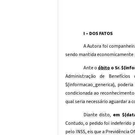
I – DOS FATOS
A Autora foi companheira
sendo mantida economicamente p
Ante o
óbito
o Sr.
${inf
Administração de Benefício
${informacao_generica}
, poderia
condicionada ao reconhecimento
qual seria necessário aguardar a c
Diante disto,
em
${dat
Contudo, o pedido foi indeferido
pelo INSS, eis que a Previdência 