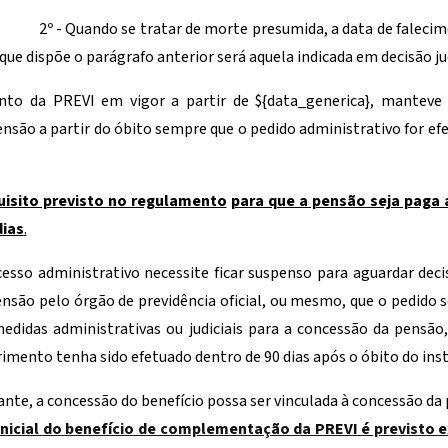
2º - Quando se tratar de morte presumida, a data de falecim
que dispõe o parágrafo anterior será aquela indicada em decisão jud
nto da PREVI em vigor a partir de
${data_generica}
, manteve 
ão a partir do óbito sempre que o pedido administrativo for efe
uisito previsto no regulamento
para que a pensão seja paga a
dias
.
ocesso administrativo necessite ficar suspenso para aguardar de
nsão pelo órgão de previdência oficial, ou mesmo, que o pedido 
didas administrativas ou judiciais para a concessão da pensão,
imento tenha sido efetuado dentro de 90 dias após o óbito do inst
tante, a concessão do benefício possa ser vinculada à concessão d
inicial do benefício de complementação da PREVI é previst