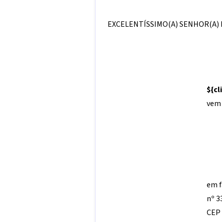
EXCELENTÍSSIMO(A) SENHOR(A) 
${c
vem 
em f
nº 3
CEP 