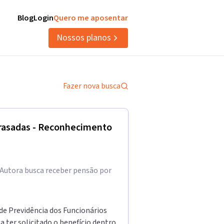
Blog
Login
Quero me aposentar
Nossos planos
Fazer nova busca
atrasadas - Reconhecimento
. Autora busca receber pensão por
 de Previdência dos Funcionários
a ter solicitado o benefício dentro