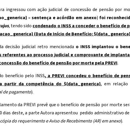
ra ingressou com ação judicial de concessão de pensão por mo
ao_generica}
– sentença e acórdão em anexo
)
foi reconheci
cujus
, tendo sido
condenado o INSS a conceder o benefício de p
macao_generica}
(Data de Início de Benefício:
${data_generica
da decisão judicial retro mencionada
o INSS implantou o ben
referentes ao processo judicial e comprovante de implanta
concessão do benefício de pensão por morte pela PREVI
.
o benefício pelo INSS
, a PREVI concedeu o benefício de pe
a partir da competência do
${data_generica}
, em relação 
ual de pagamento
).
lamento da PREVI prevê que o benefício de pensão por morte será
0 dias deste, a parte Autora apresentou pedido administrativo d
 cópia do requerimento e Aviso de Recebimento (AR) em anexo
).