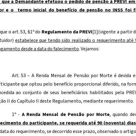
is que a Demandante efetuou o pedido de pensão à PREVI e
dor e o termo inicial do benefício de pensão no INSS foi 
ue o art. 53, §1º do
Regulamento da PREVI
[1]
(vigente a partir 
ituidor)
estabelece que tendo sido realizado o requerimento até 
 pagamento desde a data do falecimento
. Vejamos:
Art. 53 – A Renda Mensal de Pensão por Morte é devida 
ticipante que optou pelo benefício proporcional diferido, na form
ncedida ao conjunto de seus beneficiários habilitados pela PRE
ão II do Capítulo II deste Regulamento, mediante requerimento.
1º -
A Renda Mensal de Pensão por Morte
, quando de
lecimento do participante,
se requerida até 90 (noventa) dia
data do requerimento, se decorrido esse prazo, observado o artigo