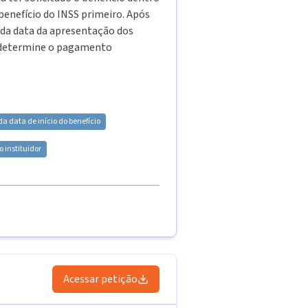
benefício do INSS primeiro. Após
r da data da apresentação dos
z determine o pagamento
a data de início do benefício
 instituidor
Acessar petição