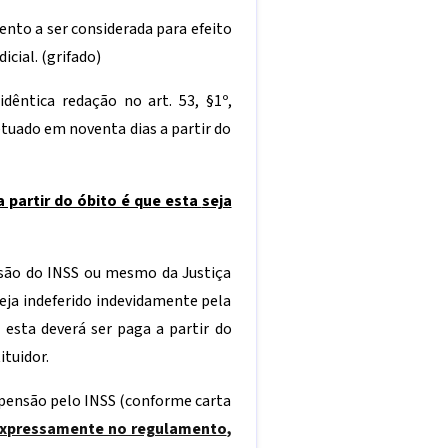
ento a ser considerada para efeito
icial. (grifado)
idêntica redação no art. 53, §1º,
tuado em noventa dias a partir do
 partir do óbito é que esta
seja
cisão do INSS ou mesmo da Justiça
seja indeferido indevidamente pela
 esta deverá ser paga a partir do
ituidor.
a pensão pelo INSS (conforme carta
o expressamente no regulamento
,