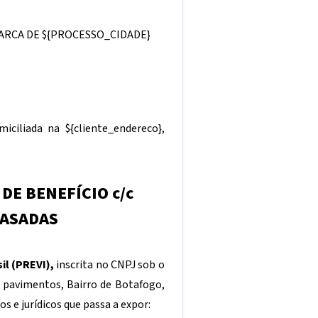
MARCA DE
${PROCESSO_CIDADE}
omiciliada na
${cliente_endereco}
,
DE BENEFÍCIO c/c
RASADAS
il (PREVI),
inscrita no CNPJ sob o
º pavimentos, Bairro de Botafogo,
s e jurídicos que passa a expor: