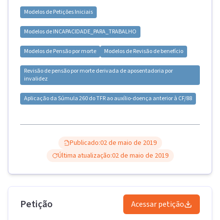
Modelos de
Petições Iniciais
Modelos de
INCAPACIDADE_PARA_TRABALHO
Modelos de
Pensão por morte
Modelos de
Revisão de benefício
Revisão de pensão por morte derivada de aposentadoria por
invalidez
Aplicação da Súmula 260 do TFR ao auxílio-doença anterior à CF/88
Publicado:
02 de maio de 2019
Última atualização:
02 de maio de 2019
Petição
Acessar petição