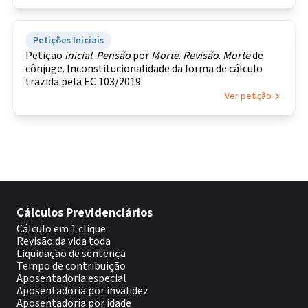
Petições Iniciais
Petição
inicial
.
Pensão
por
Morte
.
Revisão
.
Morte
de
cônjuge. Inconstitucionalidade da forma de cálculo
trazida pela EC 103/2019.
Ver petição
Cálculos Previdenciários
Cálculo em 1 clique
Revisão da vida toda
Liquidação de sentença
Tempo de contribuição
Aposentadoria especial
Aposentadoria por invalidez
Aposentadoria por idade