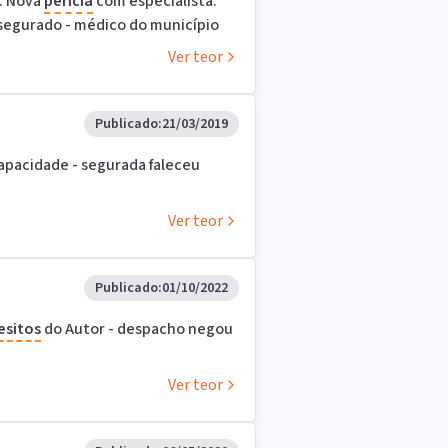
. Nova
perícia
com especialista.
 segurado - médico do município
Ver teor
Publicado:
21/03/2019
capacidade - segurada faleceu
Ver teor
Publicado:
01/10/2022
esitos
do Autor - despacho negou
Ver teor