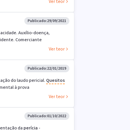
Ver teor
Publicado:
29/09/2021
pacidade. Auxílio-doença,
cidente. Comerciante
Ver teor
Publicado:
22/01/2019
ção do laudo pericial.
Quesitos
amental à prova
Ver teor
Publicado:
01/10/2022
mentação da
perícia
-