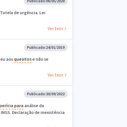
Publicado:
06/05/2020
. Tutela de urgência. Lei
Ver teor
Publicado:
24/01/2019
deu aos
quesitos
e não se
Ver teor
Publicado:
30/09/2022
perícia
para
análise da
 INSS. Declaração de inexistência