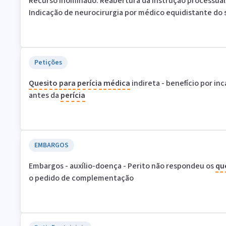
Recurso inominado. Reabertura da instrução processual
Indicação de neurocirurgia por médico equidistante do
Petições
Quesito
para
perícia
médica
indireta - benefício por in
antes da
perícia
EMBARGOS
Embargos - auxílio-doença - Perito não respondeu os
qu
o pedido de complementação