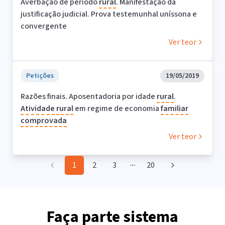
Averbação de período
rural
. Manifestação da
justificação judicial. Prova testemunhal uníssona e
convergente
Ver teor
Petições
19/05/2019
Razões finais. Aposentadoria por idade
rural
.
Atividade
rural
em regime de economia
familiar
comprovada
Ver teor
1
2
3
20
More pages
Faça parte sistema