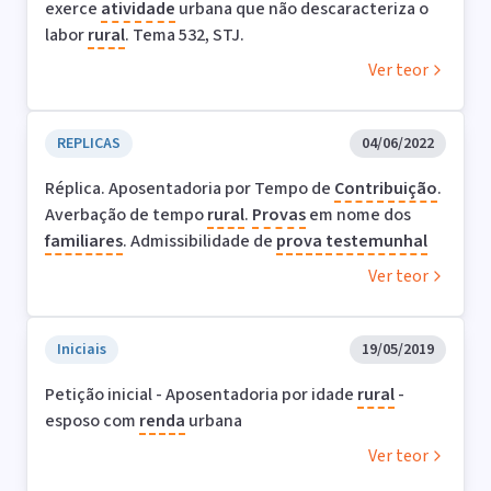
exerce
atividade
urbana que não descaracteriza o
labor
rural
. Tema 532, STJ.
Ver teor
REPLICAS
04/06/2022
Réplica. Aposentadoria por Tempo de
Contribuição
.
Averbação de tempo
rural
.
Provas
em nome dos
familiares
. Admissibilidade de
prova
testemunhal
Ver teor
Iniciais
19/05/2019
Petição inicial - Aposentadoria por idade
rural
-
esposo com
renda
urbana
Ver teor