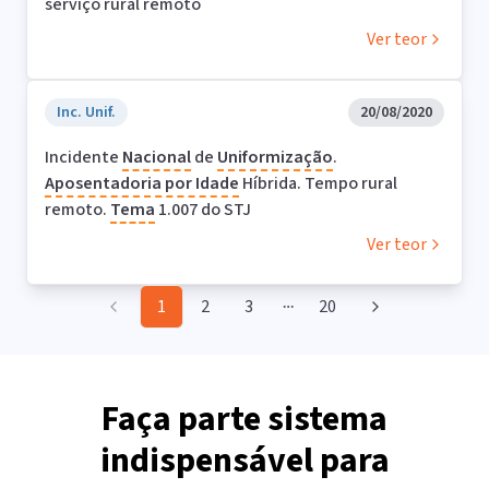
serviço rural remoto
Ver teor
Inc. Unif.
20/08/2020
Incidente
Nacional
de
Uniformização
.
Aposentadoria por Idade
Híbrida. Tempo rural
remoto.
Tema
1.007 do STJ
Ver teor
1
2
3
20
More pages
Faça parte sistema
indispensável para