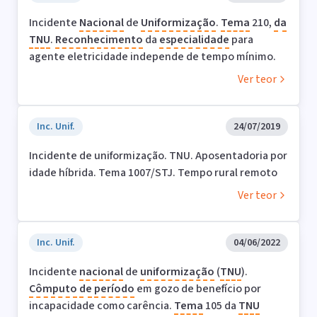
Incidente
Nacional
de
Uniformização
.
Tema
210,
da
TNU
.
Reconhecimento
da
especialidade
para
agente eletricidade independe de tempo mínimo.
Ver teor
Inc. Unif.
24/07/2019
Incidente de uniformização. TNU. Aposentadoria por
idade híbrida. Tema 1007/STJ. Tempo rural remoto
Ver teor
Inc. Unif.
04/06/2022
Incidente
nacional
de
uniformização
(
TNU
).
Cômputo
de
período
em gozo de benefício por
incapacidade como carência.
Tema
105 da
TNU