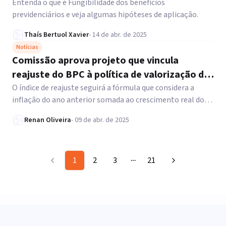
Entenda o que é Fungibilidade dos benefícios
previdenciários e veja algumas hipóteses de aplicação.
Thaís Bertuol Xavier
-
14 de abr. de 2025
Notícias
Comissão aprova projeto que vincula
reajuste do BPC à política de valorização do
mínimo
O índice de reajuste seguirá a fórmula que considera a
inflação do ano anterior somada ao crescimento real do
PIB de dois anos antes. Saiba mais.
Renan Oliveira
-
09 de abr. de 2025
1
2
3
21
More pages