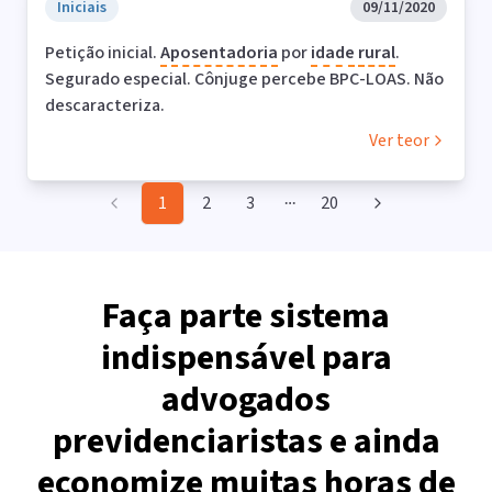
Iniciais
09/11/2020
Petição inicial.
Aposentadoria
por
idade
rural
.
Segurado especial. Cônjuge percebe BPC-LOAS. Não
descaracteriza.
Ver teor
1
2
3
20
More pages
Faça parte sistema
indispensável para
advogados
previdenciaristas e ainda
economize muitas horas de