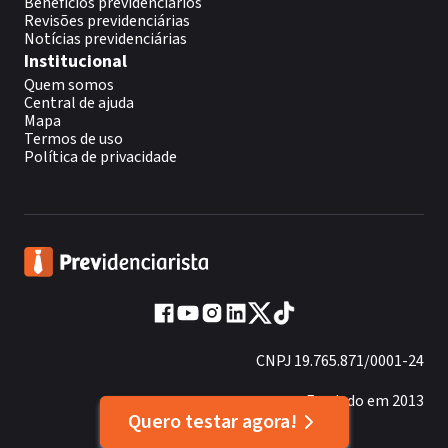
Benefícios previdenciários
Revisões previdenciárias
Notícias previdenciárias
Institucional
Quem somos
Central de ajuda
Mapa
Termos de uso
Política de privacidade
CNPJ 19.765.871/0001-24
Fundado em 2013
Quero testar agora!
Quero testar agora!