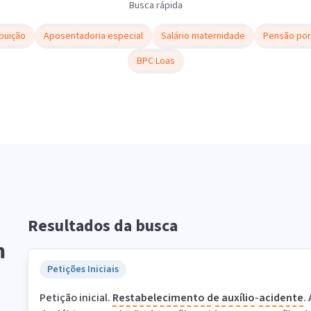
Busca rápida
buição
Aposentadoria especial
Salário maternidade
Pensão por
BPC Loas
Resultados da busca
m
Petições Iniciais
Petição inicial.
Restabelecimento
de
auxílio
-
acidente
.