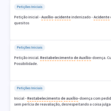
Petições Iniciais
Petição inicial -
Auxílio
-
acidente
indenizado -
Acidente
quesitos
Petições Iniciais
Petição inicial.
Restabelecimento
de
Auxílio
-doença. C
Possibilidade.
Petições Iniciais
Inicial -
Restabelecimento
de
auxílio
-doença com pedido
sem perícia de reavaliação, desrespeitando a coisa julg