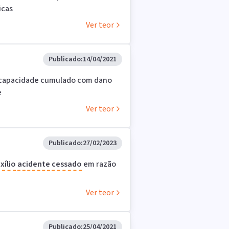
icas
Ver teor
Publicado:
14/04/2021
ncapacidade cumulado com dano
e
Ver teor
Publicado:
27/02/2023
xílio
acidente
cessado
em razão
Ver teor
Publicado:
25/04/2021