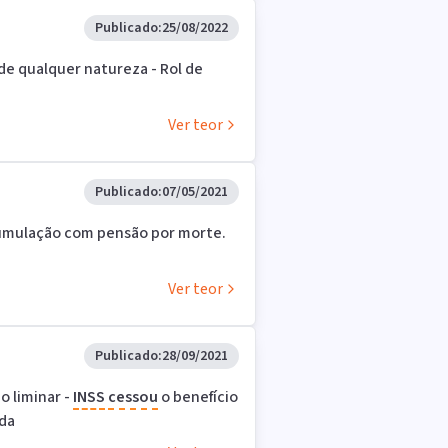
Publicado:
25/08/2022
de qualquer natureza - Rol de
Ver teor
Publicado:
07/05/2021
umulação com pensão por morte.
Ver teor
Publicado:
28/09/2021
 liminar -
INSS
cessou
o benefício
ada