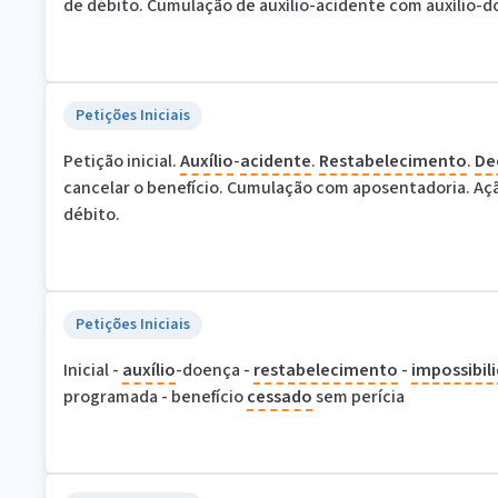
de débito. Cumulação de auxílio-acidente com auxílio-d
Petições Iniciais
Petição inicial.
Auxílio
-
acidente
.
Restabelecimento
.
De
cancelar o benefício. Cumulação com aposentadoria. Açã
débito.
Petições Iniciais
Inicial -
auxílio
-doença -
restabelecimento
-
impossibil
programada - benefício
cessado
sem perícia