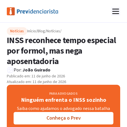
Notícias
Início
/
Blog
/
Notícias
/
INSS reconhece tempo especial
por formol, mas nega
aposentadoria
Por:
João Guirado
Publicado em:
11 de junho de 2026
Atualizado em:
11 de junho de 2026
PARA ADVOGADOS
Ninguém enfrenta o INSS sozinho
Saiba como ajudamos o advogado nessa batalha
Conheça o Prev