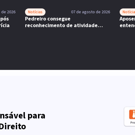
 de 2026
Notícias
07 de agosto de 2026
Notíci
após
Pedreiro consegue
Aposen
ícia
reconhecimento de atividade
enten
especial em recurso
nsável para
Direito