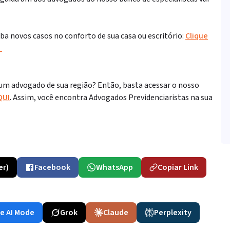
a novos casos no conforto de sua casa ou escritório:
Clique
S
 um advogado de sua região? Então, basta acessar o nosso
QUI
. Assim, você encontra Advogados Previdenciaristas na sua
er)
Facebook
WhatsApp
Copiar Link
e AI Mode
Grok
Claude
Perplexity