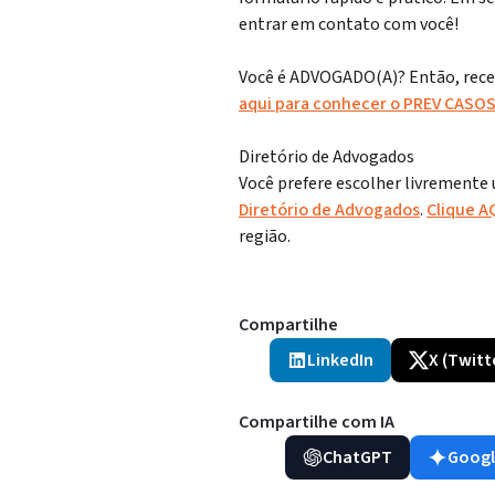
entrar em contato com você!
Você é ADVOGADO(A)? Então, receb
aqui para conhecer o PREV CASO
Diretório de Advogados
Você prefere escolher livremente
Diretório de Advogados
.
Clique A
região.
Compartilhe
LinkedIn
X (Twitt
Compartilhe com IA
ChatGPT
Googl