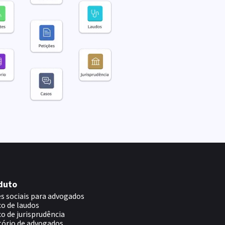
duto
s sociais para advogados
o de laudos
o de jurisprudência
tório de advogados