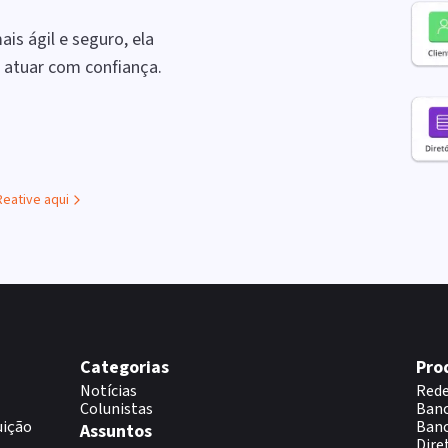
is ágil e seguro, ela
a atuar com confiança.
Reative aqui
Categorias
Pro
Notícias
Rede
Colunistas
Banc
uição
Banc
Assuntos
Dire