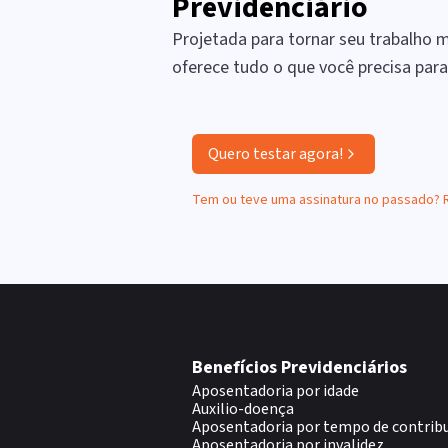
Previdenciário
Projetada para tornar seu trabalho ma
oferece tudo o que você precisa par
Quero testar agora!
Tem ou teve uma assinatura no passado?
Benefícios Previdenciários
Aposentadoria por idade
Auxilio-doença
Aposentadoria por tempo de contrib
Aposentadoria por invalidez