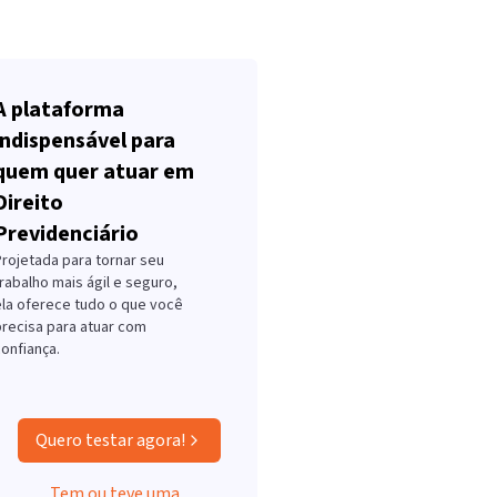
A plataforma
indispensável para
quem quer atuar em
Direito
Previdenciário
Projetada para tornar seu
rabalho mais ágil e seguro,
ela oferece tudo o que você
precisa para atuar com
onfiança.
Quero testar agora!
Tem ou teve uma