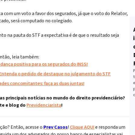
ça com um voto a favor dos segurados, já que o voto do Relator,
ntado, será computado no colegiado.
to na pauta do STF a expectativa é de que o resultado seja
Então, leia também:
dança positiva para os segurados do INSS!
? Entenda o pedido de destaque no julgamento do STF
t
dades concomitantes: faça as duas juntas!
c
 principais notícias no mundo do direito previdenciário?
ite e blog do
Previdenciarista
!
ação? Então, acesse o
Prev Casos
!
Clique AQUI
e responda um
eguida um dos advogados do nosso banco de especialistas vai