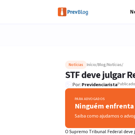
No
Notícias
Início
/
Blog
/
Notícias
/
STF deve julgar R
Publicad
Por:
Previdenciarista
PARA ADVOGADOS
Ninguém enfrenta 
Saiba como ajudamos o advo
O Supremo Tribunal Federal deve j