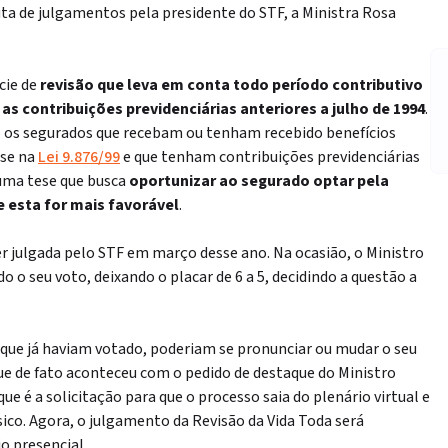
auta de julgamentos pela presidente do STF, a Ministra Rosa
cie de
revisão que leva em conta todo período contributivo
as contribuições previdenciárias anteriores a julho de 1994
.
ão os segurados que recebam ou tenham recebido benefícios
ase na
Lei 9.876/99
e que tenham contribuições previdenciárias
 uma tese que busca
oportunizar ao segurado optar pela
 esta for mais favorável
.
er julgada pelo STF em março desse ano. Na ocasião, o Ministro
o o seu voto, deixando o placar de 6 a 5, decidindo a questão a
 que já haviam votado, poderiam se pronunciar ou mudar o seu
ue de fato aconteceu com o pedido de destaque do Ministro
e é a solicitação para que o processo saia do plenário virtual e
sico. Agora, o julgamento da Revisão da Vida Toda será
o presencial.