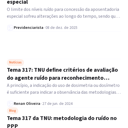
especial
O limite dos níveis ruído para concessão da aposentadoria
especial sofreu alterações ao longo do tempo, sendo que o
tema já foi objeto de julgamento pelo STJ. Entenda a
Previdenciarista
-
08 de dez. de 2025
seguir.
Notícias
Tema 317: TNU define critérios de avaliação
do agente ruído para reconhecimento
especial
A princípio, a indicação do uso de dosimetria ou dosímetro
é suficiente para indicar a observância das metodologias
na NHO-01 ou da NR-15.
Renan Oliveira
-
27 de jun. de 2024
Blog
Tema 317 da TNU: metodologia do ruído no
PPP