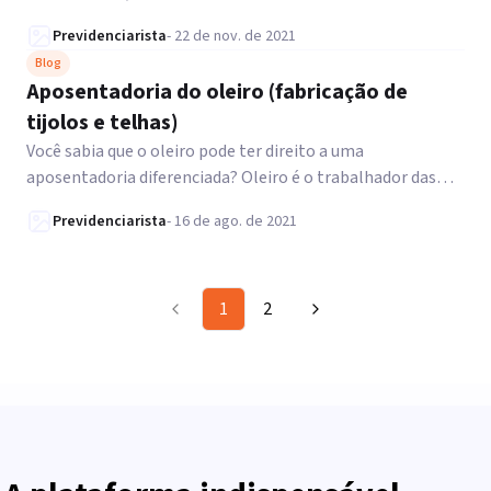
julgamento do Tema 1.083 pelo STJ.
Previdenciarista
-
22 de nov. de 2021
Blog
Aposentadoria do oleiro (fabricação de
tijolos e telhas)
Você sabia que o oleiro pode ter direito a uma
aposentadoria diferenciada? Oleiro é o trabalhador das
fábricas que produzem objetos de cerâmica, utilizando o
Previdenciarista
-
16 de ago. de 2021
barro ou argila como matéria-prima. Geralmente, suas
atividades ocorrem em empresas de fabricação de tijolos
ou telhas. Em decorrência das atividades exercidas por este
profissional, há exposição contínua a altas &hellip;
1
2
Continue lendo &#8220;Aposentadoria do oleiro
(fabricação de tijolos e telhas)&#8221;