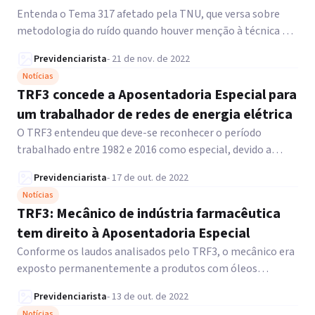
Entenda o Tema 317 afetado pela TNU, que versa sobre
metodologia do ruído quando houver menção à técnica da
dosimetria ou ao dosímetro no PPP.
Previdenciarista
-
21 de nov. de 2022
Notícias
TRF3 concede a Aposentadoria Especial para
um trabalhador de redes de energia elétrica
O TRF3 entendeu que deve-se reconhecer o período
trabalhado entre 1982 e 2016 como especial, devido a
exposição à tensão elétrica superior a 250 volts.
Previdenciarista
-
17 de out. de 2022
Notícias
TRF3: Mecânico de indústria farmacêutica
tem direito à Aposentadoria Especial
Conforme os laudos analisados pelo TRF3, o mecânico era
exposto permanentemente a produtos com óleos
minerais e graxas, entre 1997 e 2018.
Previdenciarista
-
13 de out. de 2022
Notícias