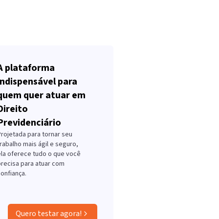
A plataforma
indispensável para
quem quer atuar em
Direito
Previdenciário
Projetada para tornar seu
rabalho mais ágil e seguro,
ela oferece tudo o que você
precisa para atuar com
onfiança.
Quero testar agora!