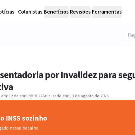
tícias
Colunistas
Benefícios
Revisões
Ferramentas
sentadoria por Invalidez para se
tiva
o em:
12 de abril de 2022
Atualizado em:
13 de agosto de 2025
o INSS sozinho
gado nessa batalha