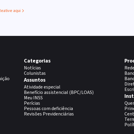
Reative aqui
Categorias
Pro
Notícias
Rede
Colunistas
Banc
uição
Banc
Assuntos
Dire
Atividade especial
Escr
Benefício assistencial (BPC/LOAS)
Inst
Meu INSS
Perícias
Que
Pessoas com deficiência
Prin
Revisões Previdenciárias
Cent
Term
Polí