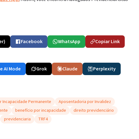
er)
Facebook
WhatsApp
Copiar Link
e AI Mode
Grok
Claude
Perplexity
r Incapacidade Permanente
Aposentadoria por Invalidez
ente
benefício por incapacidade
direito previdenciário
previdenciaria
TRF4