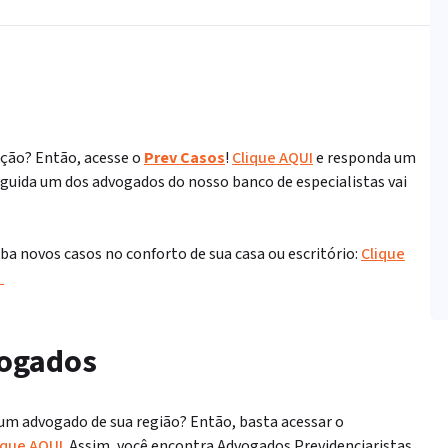
ação? Então, acesse o
Prev Casos
!
Clique AQUI
e responda um
eguida um dos advogados do nosso banco de especialistas vai
a novos casos no conforto de sua casa ou escritório:
Clique
S
vogados
um advogado de sua região? Então, basta acessar o
ique AQUI
. Assim, você encontra Advogados Previdenciaristas