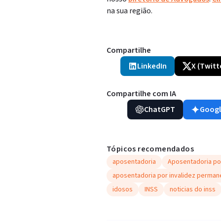
na sua região.
Compartilhe
LinkedIn
X (Twitt
Compartilhe com IA
ChatGPT
Googl
Tópicos recomendados
aposentadoria
Aposentadoria po
aposentadoria por invalidez perman
idosos
INSS
noticias do inss