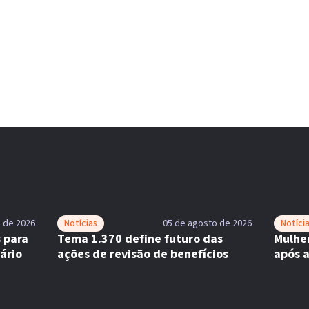
 de 2026
Notícias
05 de agosto de 2026
Notíci
 para
Tema 1.370 define futuro das
Mulhe
ário
ações de revisão de benefícios
após 