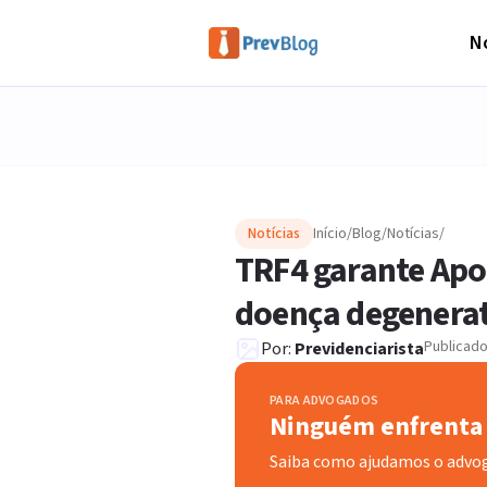
No
Notícias
Início
/
Blog
/
Notícias
/
TRF4 garante Apo
doença degenera
Publicad
Por:
Previdenciarista
PARA ADVOGADOS
Ninguém enfrenta 
Saiba como ajudamos o advo