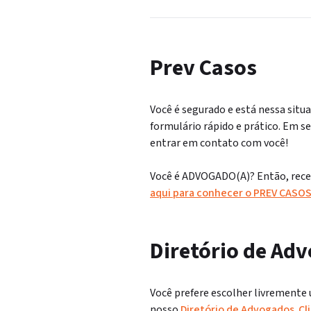
Prev Casos
Você é segurado e está nessa situ
formulário rápido e prático. Em s
entrar em contato com você!
Você é ADVOGADO(A)? Então, receb
aqui para conhecer o PREV CASO
Diretório de Ad
Você prefere escolher livremente 
nosso
Diretório de Advogados
.
Cl