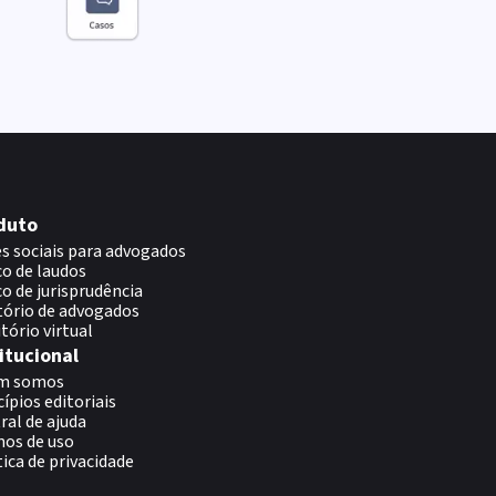
duto
s sociais para advogados
o de laudos
o de jurisprudência
tório de advogados
itório virtual
itucional
m somos
cípios editoriais
ral de ajuda
os de uso
tica de privacidade