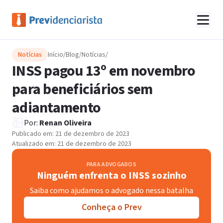
Notícias
Início
/
Blog
/
Notícias
/
INSS pagou 13º em novembro
para beneficiários sem
adiantamento
Por:
Renan Oliveira
Publicado em:
21 de dezembro de 2023
Atualizado em:
21 de dezembro de 2023
PARA ADVOGADOS
Ninguém enfrenta o INSS sozinho
Saiba como ajudamos o advogado nessa batalha
Conheça o Prev