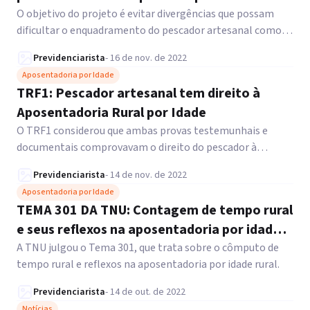
O objetivo do projeto é evitar divergências que possam
dificultar o enquadramento do pescador artesanal como
segurado especial da Previdência Social.
Previdenciarista
-
16 de nov. de 2022
Aposentadoria por Idade
TRF1: Pescador artesanal tem direito à
Aposentadoria Rural por Idade
O TRF1 considerou que ambas provas testemunhais e
documentais comprovavam o direito do pescador à
Aposentadoria Rural por Idade.
Previdenciarista
-
14 de nov. de 2022
Aposentadoria por Idade
TEMA 301 DA TNU: Contagem de tempo rural
e seus reflexos na aposentadoria por idade
rural
A TNU julgou o Tema 301, que trata sobre o cômputo de
tempo rural e reflexos na aposentadoria por idade rural.
Previdenciarista
-
14 de out. de 2022
Notícias