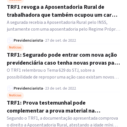
TRF1 revoga a Aposentadoria Rural de
trabalhadora que também ocupou um cargo
público
A segurada recebia a Aposentadoria Rural pelo INSS,
juntamente com uma aposentadoria pelo Regime Próprio
de Servidores Públicos (RPPS).
Previdenciarista
-
27 de set. de 2022
Notícias
TRF1: Segurado pode entrar com nova ação
previdenciária caso tenha novas provas para
obter o benefício
O TRF1 relembrou o Tema 629 do STJ, sobre a
possibilidade de repropor uma ação caso existam novos
elementos para preencher o direito ao benefício.
Previdenciarista
-
23 de set. de 2022
Notícias
TRF1: Prova testemunhal pode
complementar a prova material na
concessão da Aposentadoria Rural
Segundo o TRF1, a documentação apresentada comprova
o direito a Aposentadoria Rural, atestando a idade mínima