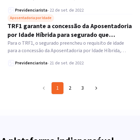
exigida e a qualidade de segurada rural.
Previdenciarista
-
22 de set. de 2022
Aposentadoria por Idade
TRF1 garante a concessão da Aposentadoria
por Idade Híbrida para segurado que
trabalhou na cidade e no campo
Para o TRF1, o segurado preencheu o requisito de idade
para a concessão da Aposentadoria por Idade Híbrida,
além de ter mais de 180 contribuições ao INSS.
Previdenciarista
-
21 de set. de 2022
1
2
3