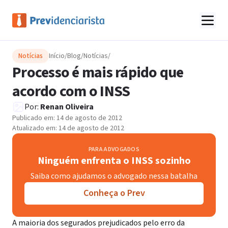
Notícias
Início
/
Blog
/
Notícias
/
Processo é mais rápido que
acordo com o INSS
Por:
Renan Oliveira
Publicado em:
14 de agosto de 2012
Atualizado em:
14 de agosto de 2012
PARA ADVOGADOS
Ninguém enfrenta o INSS sozinho
Saiba como ajudamos o advogado nessa batalha
Conheça o Prev
A maioria dos segurados prejudicados pelo erro da