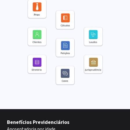
Benefícios Previdenciários
Aposentadoria por idade