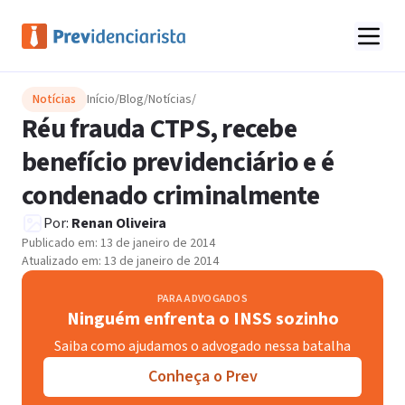
Notícias
Início
/
Blog
/
Notícias
/
Réu frauda CTPS, recebe
benefício previdenciário e é
condenado criminalmente
Por:
Renan Oliveira
Publicado em:
13 de janeiro de 2014
Atualizado em:
13 de janeiro de 2014
PARA ADVOGADOS
Ninguém enfrenta o INSS sozinho
Saiba como ajudamos o advogado nessa batalha
Conheça o Prev