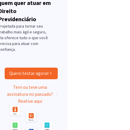
quem quer atuar em
Direito
Previdenciário
Projetada para tornar seu
rabalho mais ágil e seguro,
ela oferece tudo o que você
precisa para atuar com
onfiança.
Quero testar agora!
Tem ou teve uma
assinatura no passado?
Reative aqui