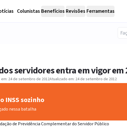
tícias
Colunistas
Benefícios
Revisões
Ferramentas
dos servidores entra em vigor em
o em:
24 de setembro de 2012
Atualizado em:
24 de setembro de 2012
o INSS sozinho
gado nessa batalha
undação de Previdência Complementar do Servidor Público