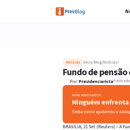
No
Notícias
Início
/
Blog
/
Notícias
/
Fundo de pensão 
Publicad
Por:
Previdenciarista
PARA ADVOGADOS
Ninguém enfrenta 
Saiba como ajudamos o advo
BRASÍLIA, 21 Set (Reuters) – A F