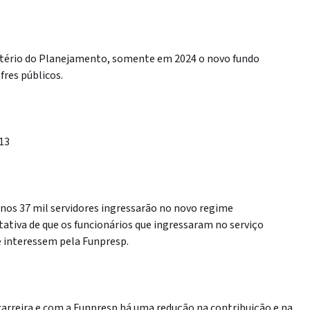
stério do Planejamento, somente em 2024 o novo fundo
res públicos.
13
nos 37 mil servidores ingressarão no novo regime
tativa de que os funcionários que ingressaram no serviço
interessem pela Funpresp.
 carreira e com a Funpresp há uma redução na contribuição e na