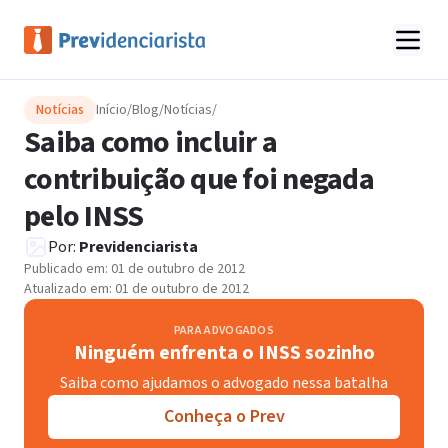
Notícias
Início
/
Blog
/
Notícias
/
Saiba como incluir a
contribuição que foi negada
pelo INSS
Por:
Previdenciarista
Publicado em:
01 de outubro de 2012
Atualizado em:
01 de outubro de 2012
PARA ADVOGADOS
Ninguém enfrenta o INSS sozinho
Saiba como ajudamos o advogado nessa batalha
Conheça o Prev