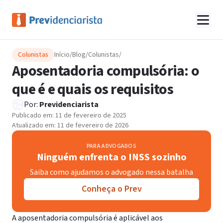
Colunistas
Início
/
Blog
/
Colunistas
/
Aposentadoria compulsória: o
que é e quais os requisitos
Por:
Previdenciarista
Publicado em:
11 de fevereiro de 2025
Atualizado em:
11 de fevereiro de 2026
PARA ADVOGADOS
Ninguém enfrenta o INSS sozinho
Saiba como ajudamos o advogado nessa batalha
Conheça o Prev
A aposentadoria compulsória é aplicável aos