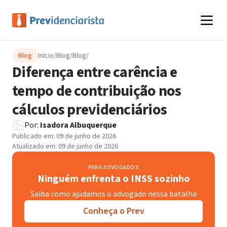
Blog
Início
/
Blog
/
Blog
/
Diferença entre carência e
tempo de contribuição nos
cálculos previdenciários
Por:
Isadora Albuquerque
Publicado em:
09 de junho de 2026
Atualizado em:
09 de junho de 2026
PARA ADVOGADOS
Ninguém enfrenta o INSS sozinho
Saiba como ajudamos o advogado nessa batalha
Conheça o Prev