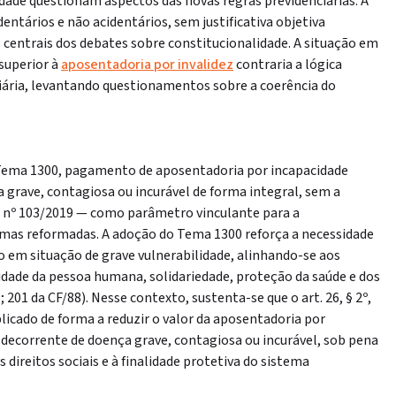
idade questionam aspectos das novas regras previdenciárias. A
dentários e não acidentários, sem justificativa objetiva
 centrais dos debates sobre constitucionalidade. A situação em
 superior à
aposentadoria por invalidez
contraria a lógica
ciária, levantando questionamentos sobre a coerência do
 Tema 1300, pagamento de aposentadoria por incapacidade
grave, contagiosa ou incurável de forma integral, sem a
da EC nº 103/2019 — como parâmetro vinculante para a
rmas reformadas. A adoção do Tema 1300 reforça a necessidade
 em situação de grave vulnerabilidade, alinhando-se aos
nidade da pessoa humana, solidariedade, proteção da saúde e dos
196; 201 da CF/88). Nesse contexto, sustenta-se que o art. 26, § 2º,
plicado de forma a reduzir o valor da aposentadoria por
ecorrente de doença grave, contagiosa ou incurável, sob pena
 direitos sociais e à finalidade protetiva do sistema