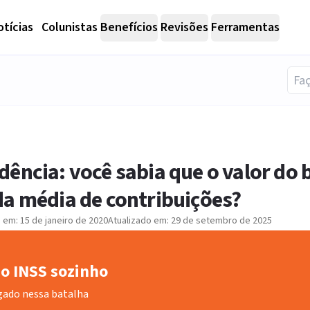
tícias
Colunistas
Benefícios
Revisões
Ferramentas
ência: você sabia que o valor do b
da média de contribuições?
o em:
15 de janeiro de 2020
Atualizado em:
29 de setembro de 2025
o INSS sozinho
gado nessa batalha