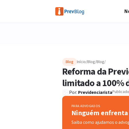
No
Blog
Início
/
Blog
/
Blog
/
Reforma da Previd
limitado a 100% 
Publicad
Por:
Previdenciarista
PARA ADVOGADOS
Ninguém enfrenta 
Saiba como ajudamos o advo