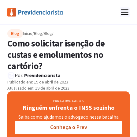
Blog
Início
/
Blog
/
Blog
/
Como solicitar isenção de
custas e emolumentos no
cartório?
Por:
Previdenciarista
Publicado em:
19 de abril de 2023
Atualizado em:
19 de abril de 2023
PARA ADVOGADOS
Ninguém enfrenta o INSS sozinho
Saiba como ajudamos o advogado nessa batalha
Conheça o Prev