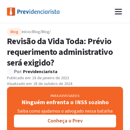
Blog
Início
/
Blog
/
Blog
/
Revisão da Vida Toda: Prévio
requerimento administrativo
será exigido?
Por:
Previdenciarista
Publicado em:
18 de janeiro de 2023
Atualizado em:
28 de outubro de 2024
PARA ADVOGADOS
Ninguém enfrenta o INSS sozinho
Saiba como ajudamos o advogado nessa batalha
Conheça o Prev