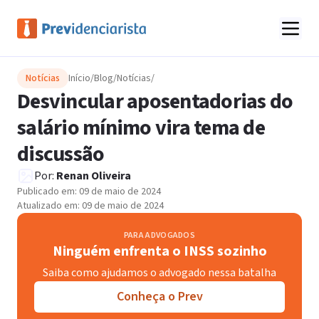
Notícias
Início
/
Blog
/
Notícias
/
Desvincular aposentadorias do
salário mínimo vira tema de
discussão
Por:
Renan Oliveira
Publicado em:
09 de maio de 2024
Atualizado em:
09 de maio de 2024
PARA ADVOGADOS
Ninguém enfrenta o INSS sozinho
Saiba como ajudamos o advogado nessa batalha
Conheça o Prev