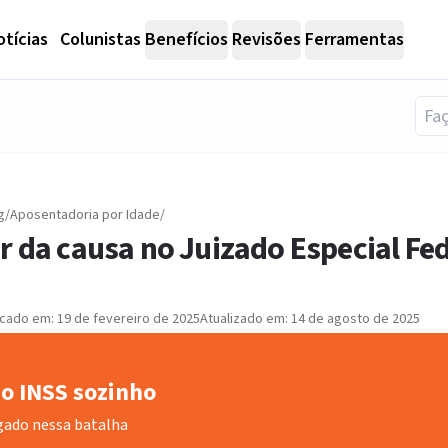
tícias
Colunistas
Benefícios
Revisões
Ferramentas
g
/
Aposentadoria por Idade
/
r da causa no Juizado Especial Fed
icado em:
19 de fevereiro de 2025
Atualizado em:
14 de agosto de 2025
o INSS sozinho
gado nessa batalha