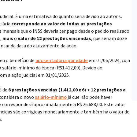
judicial. É uma estimativa do quanto seria devido ao autor. O
ciária
corresponde ao valor de todas as prestações
es mensais que o INSS deveria ter pago desde o pedido realizado
o,
mais
o
valor de 12 prestações vincendas
, que seriam doze
ontar da data do ajuizamento da ação.
u o benefício de
aposentadoria por idade
em 01/06/2024, cuja
do salário-mínimo da época (R$1.412,00). Devido ao
om a ação judicial em 01/01/2025.
á de
6 prestações vencidas (1.412,00 x 6) + 12 prestações a
 considera o novo
salário-mínimo
já que não pode haver
ue corresponderá aproximadamente a R$ 26.688,00. Este valor
vencidas são corrigidas monetariamente e também há o valor do
o.