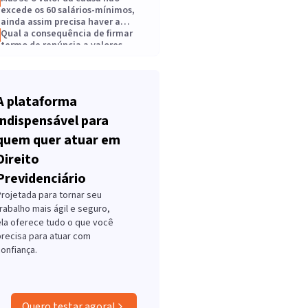
excede os 60 salários-mínimos,
ainda assim precisa haver a
renúncia?
Qual a consequência de firmar
termo de renúncia a valores
excedentes em causas de valores
inferiores aos 60 salários
A renúncia no ajuizamento da
mínimos?
ação é a mesma coisa que a
renúncia no recebimento dos
A plataforma
valores?
Conclusão
MODELO DE PETIÇÕES:
indispensável para
quem quer atuar em
Direito
Previdenciário
Projetada para tornar seu
rabalho mais ágil e seguro,
ela oferece tudo o que você
precisa para atuar com
onfiança.
Quero testar agora!