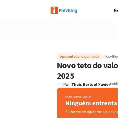
No
Aposentadoria por Idade
Início
/
Blo
Novo teto do valo
2025
Publ
Por:
Thaís Bertuol Xavier
PARA ADVOGADOS
Ninguém enfrenta 
Saiba como ajudamos o advo