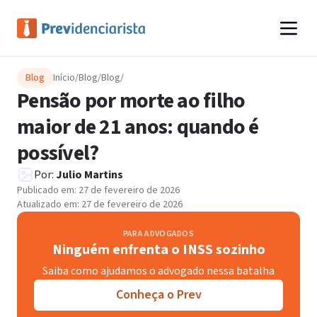
Blog
Início
/
Blog
/
Blog
/
Pensão por morte ao filho
maior de 21 anos: quando é
possível?
Por:
Julio Martins
Publicado em:
27 de fevereiro de 2026
Atualizado em:
27 de fevereiro de 2026
PARA ADVOGADOS
Ninguém enfrenta o INSS sozinho
Saiba como ajudamos o advogado nessa batalha
Conheça o Prev