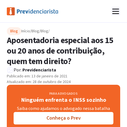
Blog
Início
/
Blog
/
Blog
/
Aposentadoria especial aos 15
ou 20 anos de contribuição,
quem tem direito?
Por:
Previdenciarista
Publicado em:
13 de janeiro de 2021
Atualizado em:
28 de outubro de 2024
PARA ADVOGADOS
Ninguém enfrenta o INSS sozinho
Saiba como ajudamos o advogado nessa batalha
Conheça o Prev