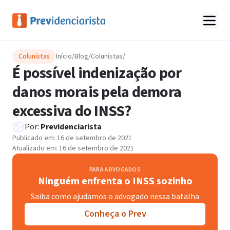
Colunistas
Início
/
Blog
/
Colunistas
/
É possível indenização por
danos morais pela demora
excessiva do INSS?
Por:
Previdenciarista
Publicado em:
16 de setembro de 2021
Atualizado em:
16 de setembro de 2021
PARA ADVOGADOS
Ninguém enfrenta o INSS sozinho
Saiba como ajudamos o advogado nessa batalha
Conheça o Prev