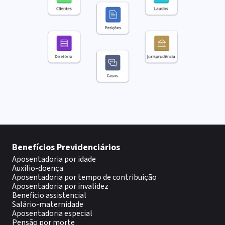
Benefícios Previdenciários
Aposentadoria por idade
Auxilio-doença
Aposentadoria por tempo de contribuição
Aposentadoria por invalidez
Benefício assistencial
Salário-maternidade
Aposentadoria especial
Pensão por morte