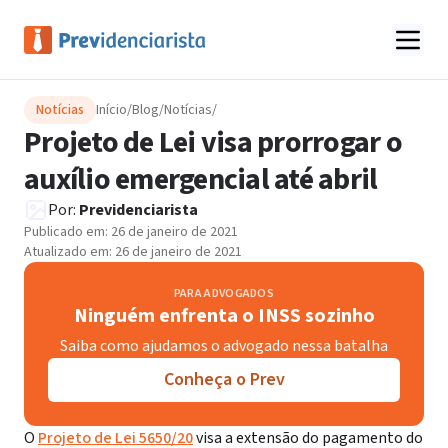
Notícias
Início
/
Blog
/
Notícias
/
Projeto de Lei visa prorrogar o
auxílio emergencial até abril
Por:
Previdenciarista
Publicado em:
26 de janeiro de 2021
Atualizado em:
26 de janeiro de 2021
PARA ADVOGADOS
Ninguém enfrenta o INSS sozinho
Saiba como ajudamos o advogado nessa batalha
Conheça o Prev
O
Projeto de Lei 5650/20
visa a extensão do pagamento do