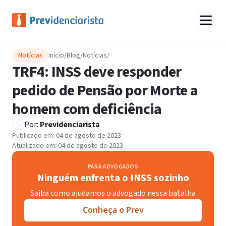
Notícias
Início
/
Blog
/
Notícias
/
TRF4: INSS deve responder
pedido de Pensão por Morte a
homem com deficiência
Por:
Previdenciarista
Publicado em:
04 de agosto de 2023
Atualizado em:
04 de agosto de 2023
PARA ADVOGADOS
Ninguém enfrenta o INSS sozinho
Saiba como ajudamos o advogado nessa batalha
Conheça o Prev