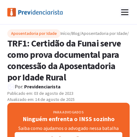
Aposentadoria por Idade
Início
/
Blog
/
Aposentadoria por Idade
/
TRF1: Certidão da Funai serve
como prova documental para
concessão da Aposentadoria
por Idade Rural
Por:
Previdenciarista
Publicado em:
03 de agosto de 2023
Atualizado em:
14 de agosto de 2025
PARA ADVOGADOS
Ninguém enfrenta o INSS sozinho
Saiba como ajudamos o advogado nessa batalha