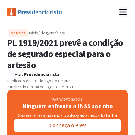
Notícias
Início
/
Blog
/
Notícias
/
PL 1919/2021 prevê a condição
de segurado especial para o
artesão
Por:
Previdenciarista
Publicado em:
03 de agosto de 2021
Atualizado em:
04 de agosto de 2021
PARA ADVOGADOS
Ninguém enfrenta o INSS sozinho
Saiba como ajudamos o advogado nessa batalha
Conheça o Prev