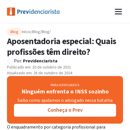
Blog
Início
/
Blog
/
Blog
/
Aposentadoria especial: Quais
profissões têm direito?
Por:
Previdenciarista
Publicado em:
20 de outubro de 2021
Atualizado em:
28 de outubro de 2024
PARA ADVOGADOS
Ninguém enfrenta o INSS sozinho
Saiba como ajudamos o advogado nessa batalha
Conheça o Prev
O enquadramento por categoria profissional para